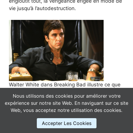
engloutit tout, la vengeance érigée en mode de
vie jusqu’à l’autodestruction.
Walter White dans Breaking Bad illustre ce que
donne un type 5 qui intègre — par la voie
Nous utilisons des cookies pour améliorer votre
sombre — les aspects du 8 : la puissance sans
expérience sur notre site Web. En naviguant sur ce site
la sagesse, l’armure sans la générosité. Jamie
Web, vous acceptez notre utilisation des cookies.
Lannister dans
Game of Thrones
est un des
portraits les plus nuancés du type 8 dans la
Accepter Les Cookies
fiction contemporaine : la force comme identité