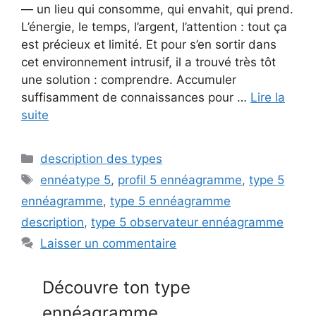
— un lieu qui consomme, qui envahit, qui prend.
L’énergie, le temps, l’argent, l’attention : tout ça
est précieux et limité. Et pour s’en sortir dans
cet environnement intrusif, il a trouvé très tôt
une solution : comprendre. Accumuler
suffisamment de connaissances pour …
Lire la
suite
Catégories
description des types
Étiquettes
ennéatype 5
,
profil 5 ennéagramme
,
type 5
ennéagramme
,
type 5 ennéagramme
description
,
type 5 observateur ennéagramme
Laisser un commentaire
Découvre ton type
ennéagramme