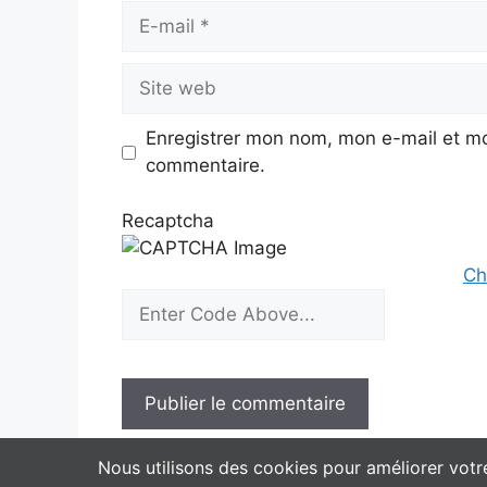
E-
mail
Site
web
Enregistrer mon nom, mon e-mail et mo
commentaire.
Recaptcha
Ch
Nous utilisons des cookies pour améliorer votre