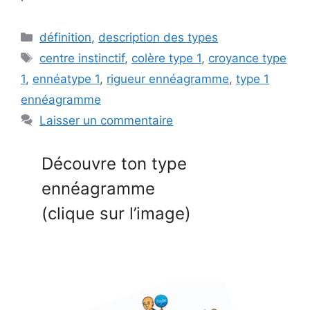
Catégories
définition
,
description des types
Étiquettes
centre instinctif
,
colère type 1
,
croyance type
1
,
ennéatype 1
,
rigueur ennéagramme
,
type 1
ennéagramme
Laisser un commentaire
Découvre ton type
ennéagramme
(clique sur l’image)