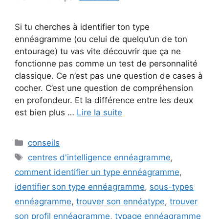
Si tu cherches à identifier ton type
ennéagramme (ou celui de quelqu’un de ton
entourage) tu vas vite découvrir que ça ne
fonctionne pas comme un test de personnalité
classique. Ce n’est pas une question de cases à
cocher. C’est une question de compréhension
en profondeur. Et la différence entre les deux
est bien plus …
Lire la suite
Catégories
conseils
Étiquettes
centres d'intelligence ennéagramme
,
comment identifier un type ennéagramme
,
identifier son type ennéagramme
,
sous-types
ennéagramme
,
trouver son ennéatype
,
trouver
son profil ennéagramme
,
typage ennéagramme